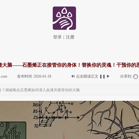
登录
|
注册
侵大脑——石墨烯正在接管你的身体！替换你的灵魂！干预你的
i.com
|
发布时间 :
2026-01-18
|
|
🔊
点击朗读正文
❚❚
▶
|
分享到:
性？揭秘氧化石墨烯如何潜入血液并接管你的大脑