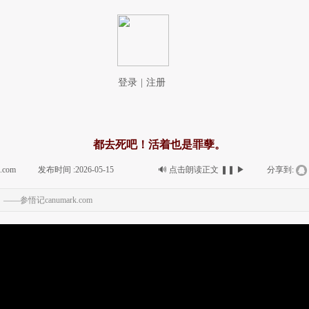
登录
|
注册
都去死吧！活着也是罪孽。
i.com
|
发布时间 :
2026-05-15
|
|
🔊
点击朗读正文
❚❚
▶
|
分享到:
参悟记canumark.com